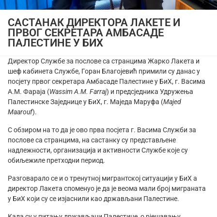
САСТАНАК ДИРЕКТОРА ЛАКЕТЕ И
ПРВОГ СЕКРЕТАРА АМБАСАДЕ
ПАЛЕСТИНЕ У БИХ
Директор Службе за послове са странцима Жарко Лакета и
шеф кабинета Службе, Горан Благојевић примили су данас у
посјету првог секретара Амбасаде Палестине у БиХ, г. Васима
А.М. Фараја (
Wassim A.M. Farraj
) и предсједника Удружења
Палестинске Заједнице у БиХ, г. Маједа Маруфа (
Majed
Maarouf
).
С обзиром на то да је ово прва посјета г. Васима Служби за
послове са странцима, на састанку су представљене
надлежности, организација и активности Службе које су
обиљежиле претходни период.
Разговарало се и о тренутној мигрантској ситуацији у БиХ а
директор Лакета споменуо је да је веома мали број миграната
у БиХ који су се изјаснили као држављани Палестине.
Када су у питању држављани Палестине, о рјешавању