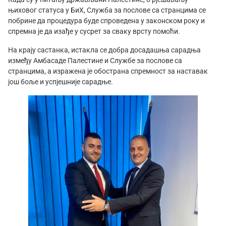
њиховог статуса у БиХ, Служба за послове са странцима се
побрине да процедура буде спроведена у законском року и
спремна је да изађе у сусрет за сваку врсту помоћи.
На крају састанка, истакла се добра досадашња сарадња
између Амбасаде Палестине и Службе за послове са
странцима, а изражена је обострана спремност за наставак
још боље и успјешније сарадње.