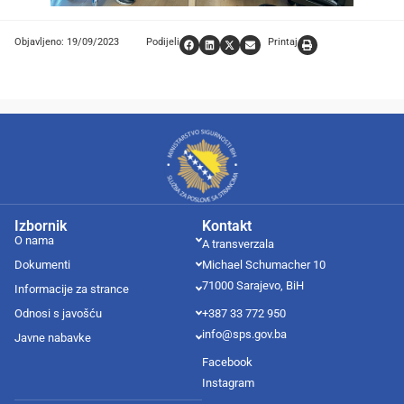
Objavljeno: 19/09/2023
Podijeli
Printaj
Izbornik
Kontakt
O nama
A transverzala
Dokumenti
Michael Schumacher 10
71000 Sarajevo, BiH
Informacije za strance
Odnosi s javošću
+387 33 772 950
info@sps.gov.ba
Javne nabavke
Facebook
Instagram