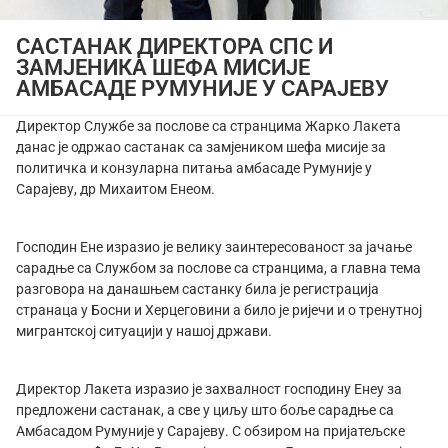
САСТАНАК ДИРЕКТОРА СПС И
ЗАМЈЕНИКА ШЕФА МИСИЈЕ
АМБАСАДЕ РУМУНИЈЕ У САРАЈЕВУ
Директор Службе за послове са странцима Жарко Лакета
данас је одржао састанак са замјеником шефа мисије за
политичка и конзуларна питања амбасаде Румуније у
Сарајеву, др Михаитом Енеом.
Господин Ене изразио је велику заинтересованост за јачање
сарадње са Службом за послове са странцима, а главна тема
разговора на данашњем састанку била је регистрација
странаца у Босни и Херцеговини а било је ријечи и о тренутној
мигрантској ситуацији у нашој држави.
Директор Лакета изразио је захвалност господину Енеу за
предложени састанак, а све у циљу што боље сарадње са
Амбасадом Румуније у Сарајеву. С обзиром на пријатељске