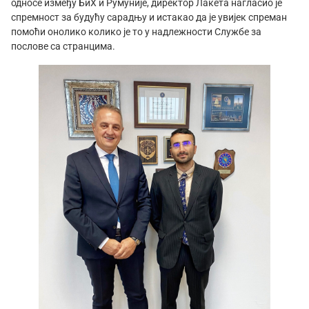
односе између БиХ и Румуније, директор Лакета нагласио је
спремност за будућу сарадњу и истакао да је увијек спреман
помоћи онолико колико је то у надлежности Службе за
послове са странцима.